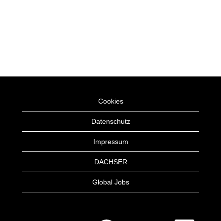
Cookies
Datenschutz
Impressum
DACHSER
Global Jobs
W
W
W