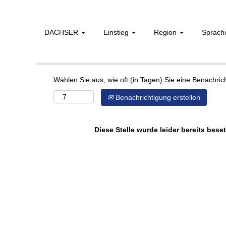
DACHSER
Einstieg
Region
Sprac
Mehr Optionen anzeigen
Wählen Sie aus, wie oft (in Tagen) Sie eine Benachri
Benachrichtigung erstellen
Diese Stelle wurde leider bereits beset