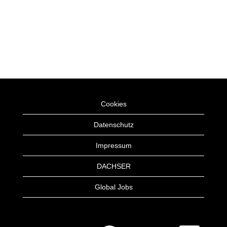
Cookies
Datenschutz
Impressum
DACHSER
Global Jobs
W
W
W