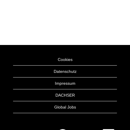
Cookies
Datenschutz
Impressum
DACHSER
Global Jobs
W
W
W