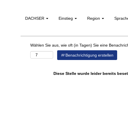
DACHSER
Einstieg
Region
Sprac
Mehr Optionen anzeigen
Wählen Sie aus, wie oft (in Tagen) Sie eine Benachri
Benachrichtigung erstellen
Diese Stelle wurde leider bereits beset