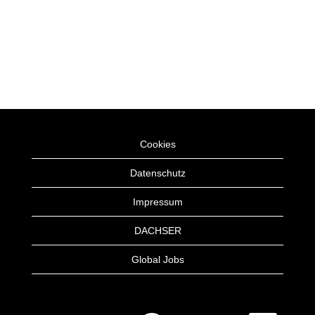
Cookies
Datenschutz
Impressum
DACHSER
Global Jobs
W
W
W