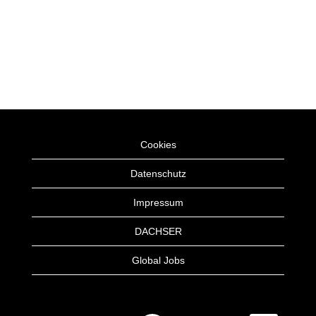
Cookies
Datenschutz
Impressum
DACHSER
Global Jobs
W
W
W