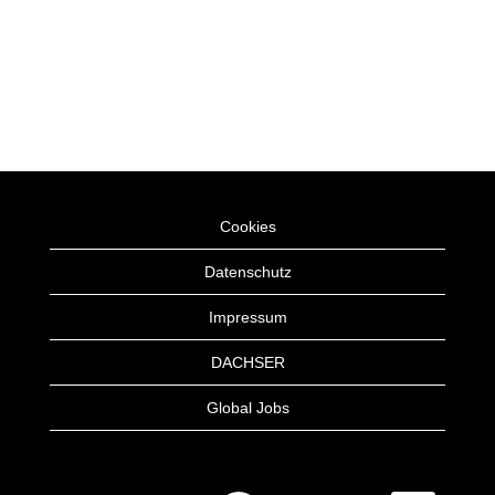
Cookies
Datenschutz
Impressum
DACHSER
Global Jobs
W
W
W