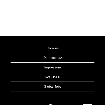
Cookies
Datenschutz
Impressum
DACHSER
Global Jobs
W
W
W