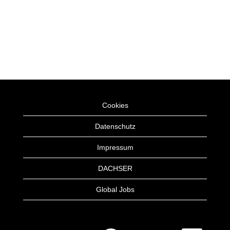
Cookies
Datenschutz
Impressum
DACHSER
Global Jobs
W
W
W