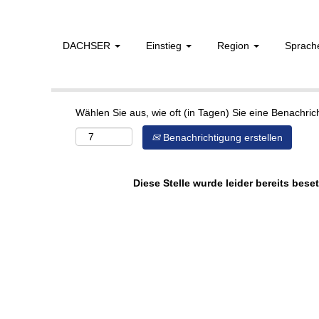
DACHSER
Einstieg
Region
Sprac
Mehr Optionen anzeigen
Wählen Sie aus, wie oft (in Tagen) Sie eine Benachri
Benachrichtigung erstellen
Diese Stelle wurde leider bereits beset