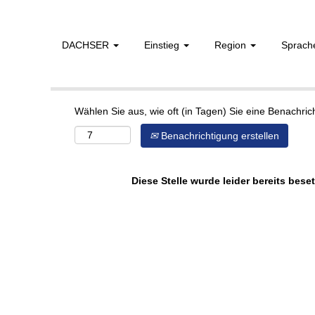
DACHSER
Einstieg
Region
Sprac
Mehr Optionen anzeigen
Wählen Sie aus, wie oft (in Tagen) Sie eine Benachri
Benachrichtigung erstellen
Diese Stelle wurde leider bereits beset