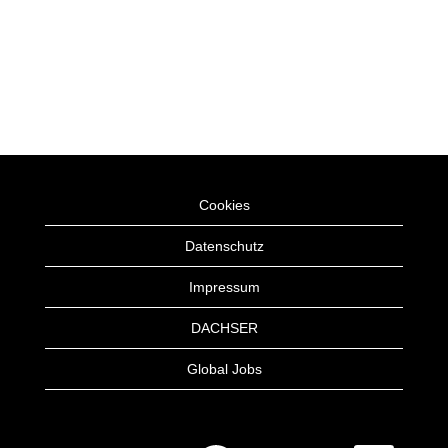
Cookies
Datenschutz
Impressum
DACHSER
Global Jobs
W
W
W