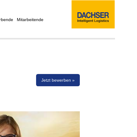
rbende
Mitarbeitende
Jetzt bewerben »