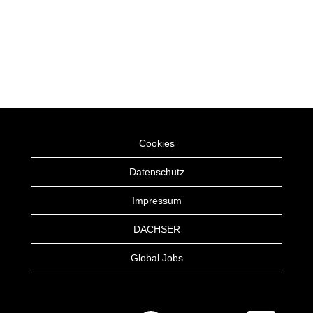
Cookies
Datenschutz
Impressum
DACHSER
Global Jobs
W
W
W