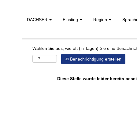
DACHSER
Einstieg
Region
Sprac
Mehr Optionen anzeigen
Wählen Sie aus, wie oft (in Tagen) Sie eine Benachri
Benachrichtigung erstellen
Diese Stelle wurde leider bereits beset