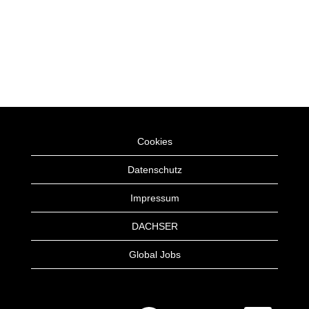
Cookies
Datenschutz
Impressum
DACHSER
Global Jobs
W
W
W