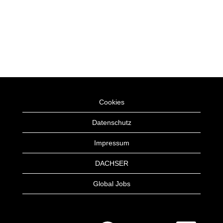
Cookies
Datenschutz
Impressum
DACHSER
Global Jobs
W
W
W