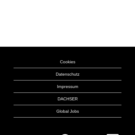
Cookies
Datenschutz
Impressum
DACHSER
Global Jobs
W
W
W