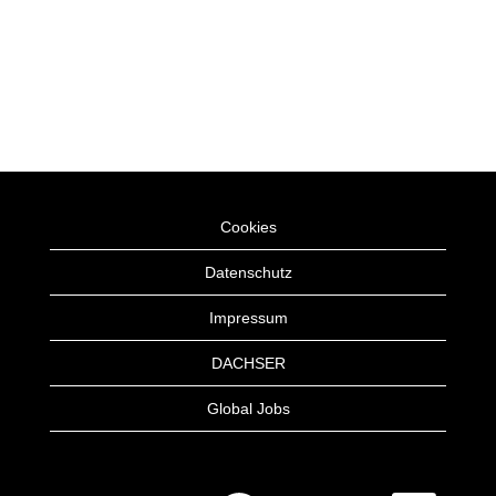
Cookies
Datenschutz
Impressum
DACHSER
Global Jobs
W
W
W