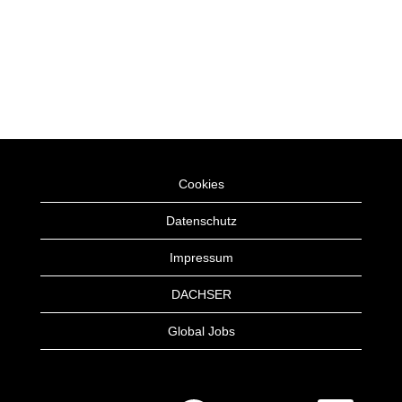
Cookies
Datenschutz
Impressum
DACHSER
Global Jobs
W
W
W