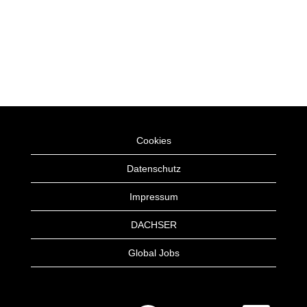
Cookies
Datenschutz
Impressum
DACHSER
Global Jobs
W
W
W