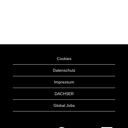
Cookies
Datenschutz
Impressum
DACHSER
Global Jobs
W
W
W