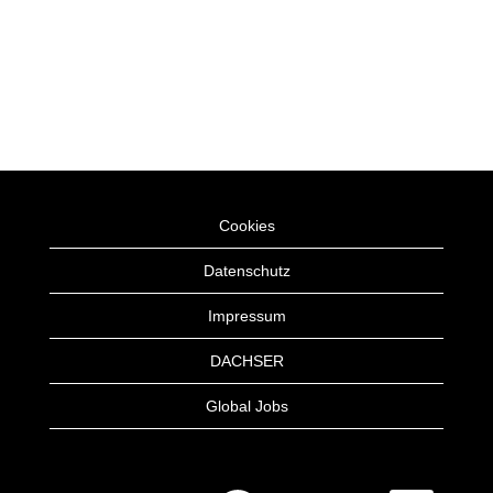
Cookies
Datenschutz
Impressum
DACHSER
Global Jobs
W
W
W