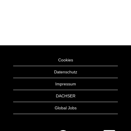
Cookies
Datenschutz
Impressum
DACHSER
Global Jobs
W
W
W