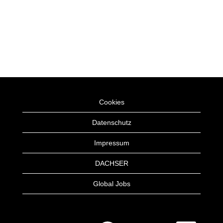
Cookies
Datenschutz
Impressum
DACHSER
Global Jobs
W
W
W