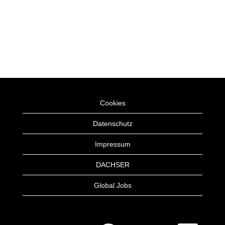
Cookies
Datenschutz
Impressum
DACHSER
Global Jobs
W
W
W