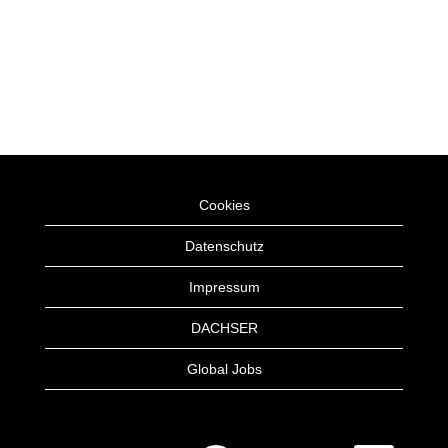
Cookies
Datenschutz
Impressum
DACHSER
Global Jobs
W
W
W