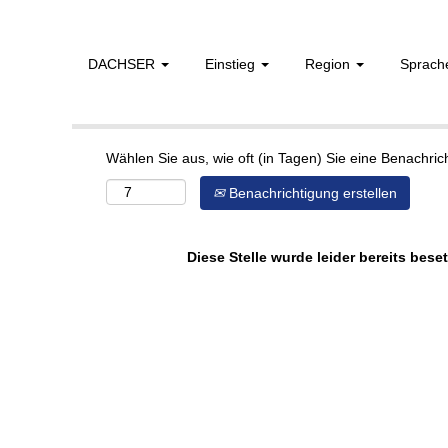
DACHSER
Einstieg
Region
Sprac
Mehr Optionen anzeigen
Wählen Sie aus, wie oft (in Tagen) Sie eine Benachri
Benachrichtigung erstellen
Diese Stelle wurde leider bereits beset