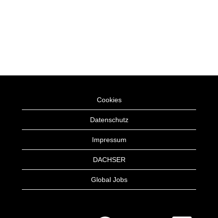
Cookies
Datenschutz
Impressum
DACHSER
Global Jobs
W
W
W