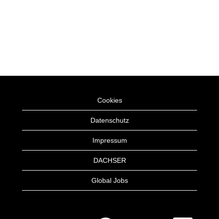
Cookies
Datenschutz
Impressum
DACHSER
Global Jobs
W
W
W