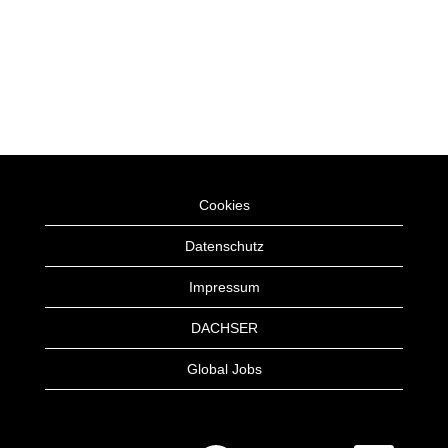
Cookies
Datenschutz
Impressum
DACHSER
Global Jobs
W
W
W