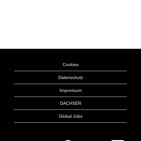
Cookies
Datenschutz
Impressum
DACHSER
Global Jobs
W
W
W