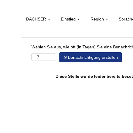
DACHSER
Einstieg
Region
Sprac
Mehr Optionen anzeigen
Wählen Sie aus, wie oft (in Tagen) Sie eine Benachri
Benachrichtigung erstellen
Diese Stelle wurde leider bereits beset