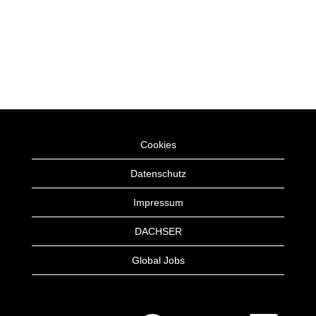
Cookies
Datenschutz
Impressum
DACHSER
Global Jobs
W
W
W