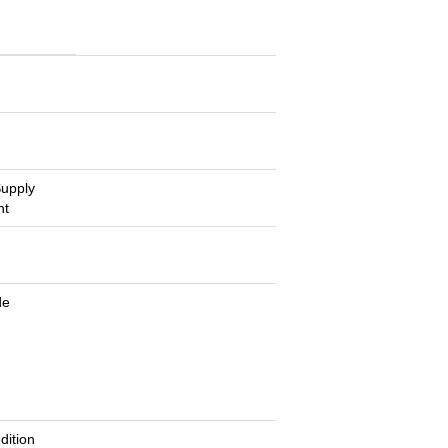
g
g
Supply
nt
g
de
dition