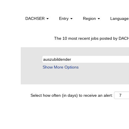
Home
|
Auszubildender AND 66802 at
DACHSER
Search results for
Entry
Region
Languag
"auszubildender AND
There are currently no open positions ma
The 10 most recent jobs posted by DACH
Show More Options
Select how often (in days) to receive an alert: