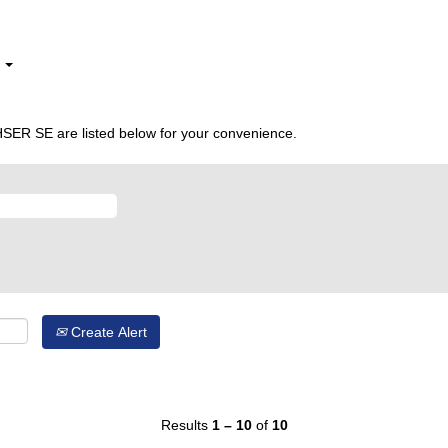
(current
 DACHSER SE
page)
e
 66802 AND target="_blank"".
tching "
".
auszubildender AND 66802 AND target="_blank"
SER SE are listed below for your convenience.
Create Alert
Results
1 – 10
of
10