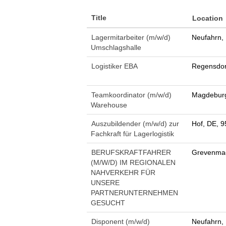
Title
Location
Lagermitarbeiter (m/w/d)
Neufahrn,
Umschlagshalle
Logistiker EBA
Regensdor
Teamkoordinator (m/w/d)
Magdeburg
Warehouse
Auszubildender (m/w/d) zur
Hof, DE, 
Fachkraft für Lagerlogistik
BERUFSKRAFTFAHRER
Grevenmac
(M/W/D) IM REGIONALEN
NAHVERKEHR FÜR
UNSERE
PARTNERUNTERNEHMEN
GESUCHT
Disponent (m/w/d)
Neufahrn,