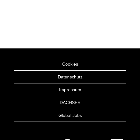
Cookies
Datenschutz
Impressum
DACHSER
Global Jobs
W
W
W