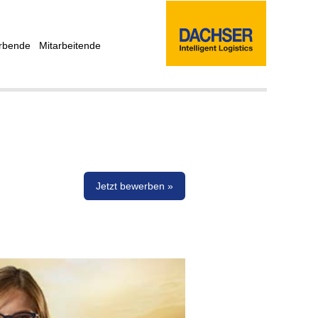
rbende
Mitarbeitende
Jetzt bewerben »