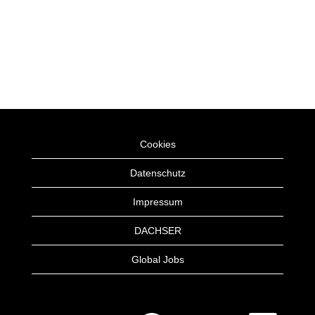
Cookies
Datenschutz
Impressum
DACHSER
Global Jobs
W
W
W