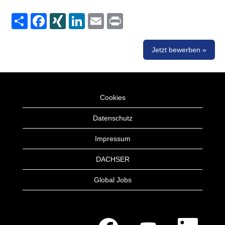
Share
Facebook
XING
LinkedIn
Email
Print
Jetzt bewerben »
Cookies
Datenschutz
Impressum
DACHSER
Global Jobs
W
W
W