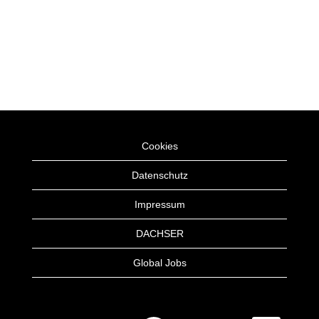
Cookies
Datenschutz
Impressum
DACHSER
Global Jobs
W
W
W