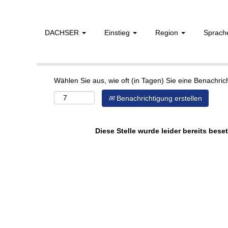
DACHSER
Einstieg
Region
Sprac
Mehr Optionen anzeigen
Wählen Sie aus, wie oft (in Tagen) Sie eine Benachri
Benachrichtigung erstellen
Diese Stelle wurde leider bereits beset