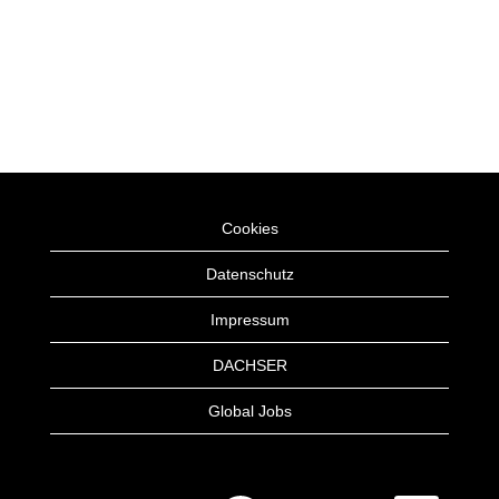
Cookies
Datenschutz
Impressum
DACHSER
Global Jobs
W
W
W