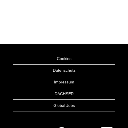
Cookies
Datenschutz
Impressum
DACHSER
Global Jobs
W
W
W