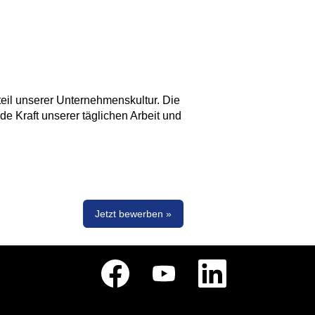
eil unserer Unternehmenskultur. Die
nde Kraft unserer täglichen Arbeit und
Jetzt bewerben »
W
W
W
i
i
i
r
r
r
d
d
d
a
a
a
u
u
u