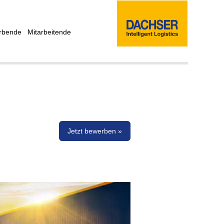
rbende
Mitarbeitende
Jetzt bewerben »