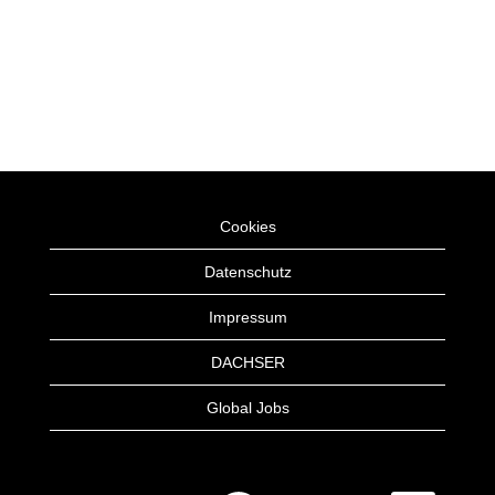
Cookies
Datenschutz
Impressum
DACHSER
Global Jobs
W
W
W