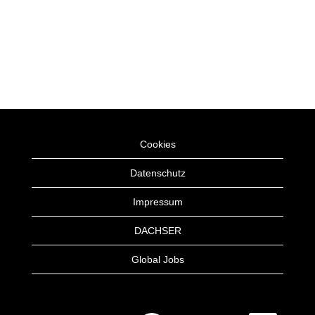
Cookies
Datenschutz
Impressum
DACHSER
Global Jobs
W
W
W