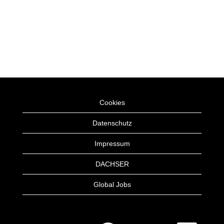
Cookies
Datenschutz
Impressum
DACHSER
Global Jobs
W
W
W