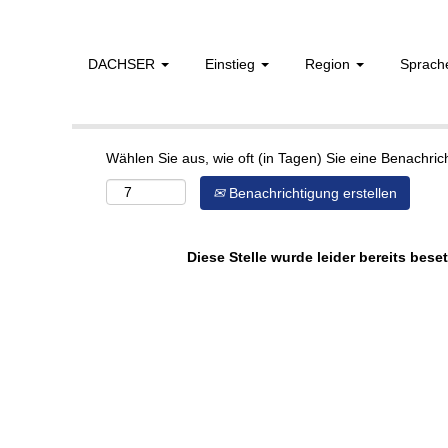
DACHSER
Einstieg
Region
Sprac
Mehr Optionen anzeigen
Wählen Sie aus, wie oft (in Tagen) Sie eine Benachri
Benachrichtigung erstellen
Diese Stelle wurde leider bereits beset