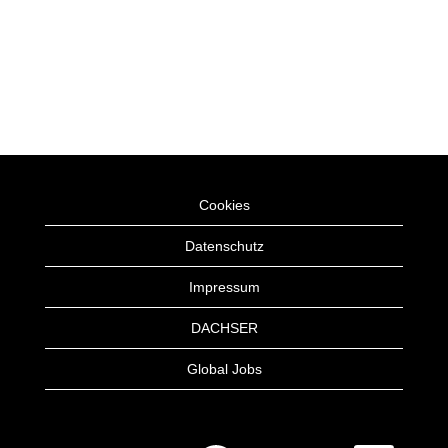
Cookies
Datenschutz
Impressum
DACHSER
Global Jobs
W
W
W